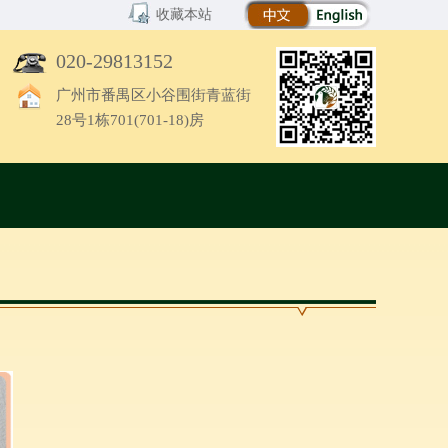
收藏本站
020-29813152
广州市番禺区小谷围街青蓝街
28号1栋701(701-18)房