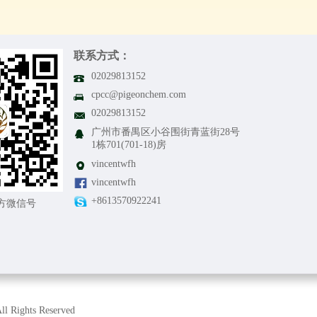
联系方式：
0
2
0
2
9
8
1
3
1
5
2
cpcc@pigeonchem.com
0
2
0
2
9
8
1
3
1
5
2
广州市番禺区小谷围街青蓝街28号
1栋701(701-18)房
vincentwfh
vincentwfh
+8613570922241
方微信号
l Rights Reserved