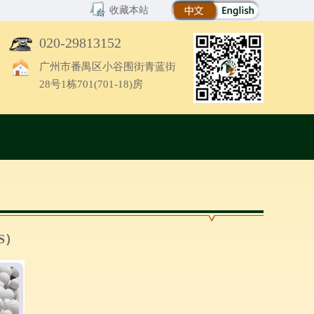
收藏本站
020-29813152
广州市番禺区小谷围街青蓝街
28号1栋701(701-18)房
S）