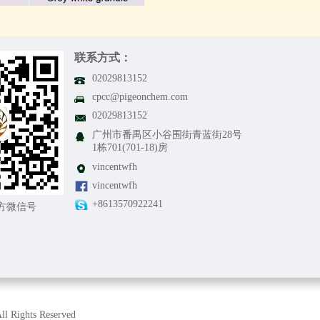
联系方式：
0
2
0
2
9
8
1
3
1
5
2
cpcc@pigeonchem.com
0
2
0
2
9
8
1
3
1
5
2
广州市番禺区小谷围街青蓝街28号
1栋701(701-18)房
vincentwfh
vincentwfh
+8613570922241
方微信号
l Rights Reserved